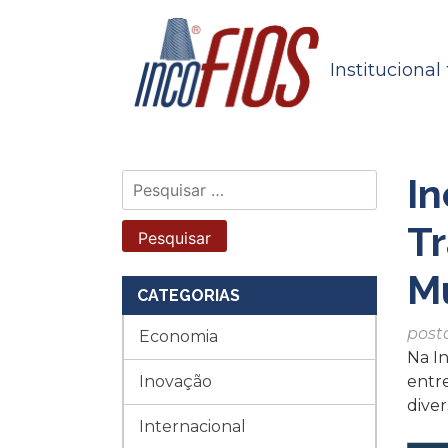
Skip
to
content
Institucional
In
Pesquisar
por:
Tr
M
CATEGORIAS
post
Economia
Na In
Inovação
entr
dive
Internacional