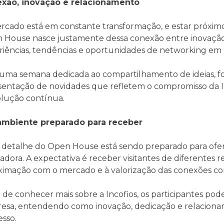
xão, inovação e relacionamento
rcado está em constante transformação, e estar próximo 
 House nasce justamente dessa conexão entre inovação
riências, tendências e oportunidades de networking e
 uma semana dedicada ao compartilhamento de ideias, fo
sentação de novidades que refletem o compromisso da I
olução contínua.
mbiente preparado para receber
 detalhe do Open House está sendo preparado para ofe
radora. A expectativa é receber visitantes de diferente
ximação com o mercado e à valorização das conexões con
de conhecer mais sobre a Incofios, os participantes pode
esa, entendendo como inovação, dedicação e relacion
esso.