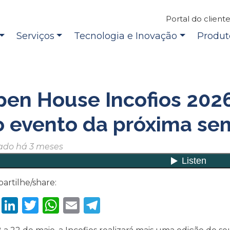
Portal do client
Serviços
Tecnologia e Inovação
Produt
en House Incofios 2026
o evento da próxima s
ado há 3 meses
artilhe/share:
Facebook
LinkedIn
Twitter
WhatsApp
Email
Telegram