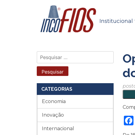
Skip
to
content
Institucional
Op
Pesquisar
por:
d
post
CATEGORIAS
Economia
Comp
Inovação
Internacional