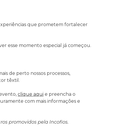
experiências que prometem fortalecer
ver esse momento especial já começou.
is de perto nossos processos,
r têxtil.
 evento,
clique aqui
e preencha o
uturamente com mais informações e
os promovidos pela Incofios.