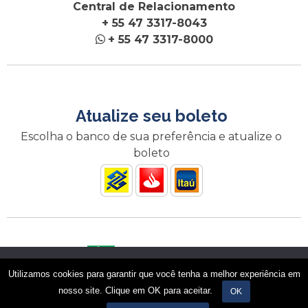
Central de Relacionamento
+ 55 47 3317-8043
+ 55 47 3317-8000
Atualize seu boleto
Escolha o banco de sua preferência e atualize o
boleto
Nós utilizamos cookies para garantir que você tenha a melhor
Utilizamos cookies para garantir que você tenha a melhor experiência em
experiência em nosso site. Se você continua a usar este site,
A Incofios é credenciada ao BNDES
nosso site. Clique em OK para aceitar.
assumimos que você está satisfeito.
OK