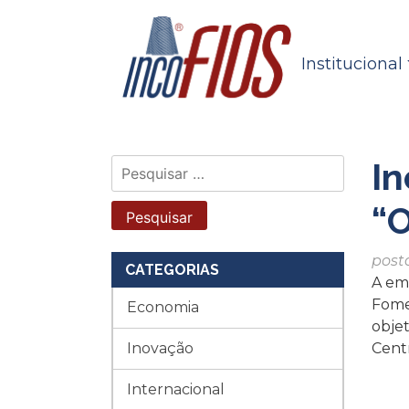
Skip
to
content
Institucional
In
Pesquisar
por:
“
post
CATEGORIAS
A em
Fome
Economia
obje
Inovação
Cent
Internacional