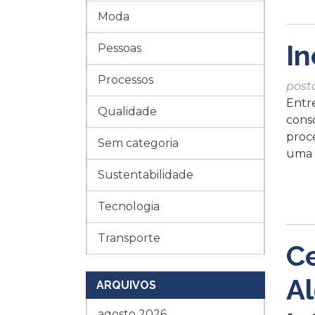
Moda
In
Pessoas
Processos
post
Entr
Qualidade
cons
proce
Sem categoria
uma 
Sustentabilidade
Tecnologia
Transporte
C
A
ARQUIVOS
agosto 2026