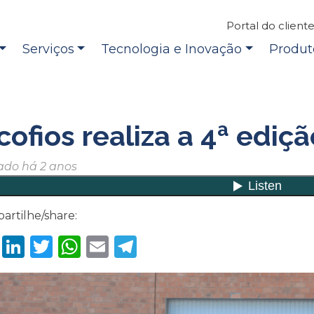
Portal do client
Serviços
Tecnologia e Inovação
Produt
cofios realiza a 4ª edi
ado há 2 anos
artilhe/share:
Facebook
LinkedIn
Twitter
WhatsApp
Email
Telegram