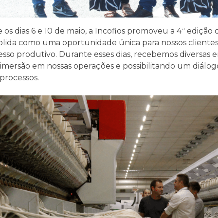
e os dias 6 e 10 de maio, a Incofios promoveu a 4ª ediç
olida como uma oportunidade única para nossos cliente
sso produtivo. Durante esses dias, recebemos diversas e
imersão em nossas operações e possibilitando um diálogo
processos.