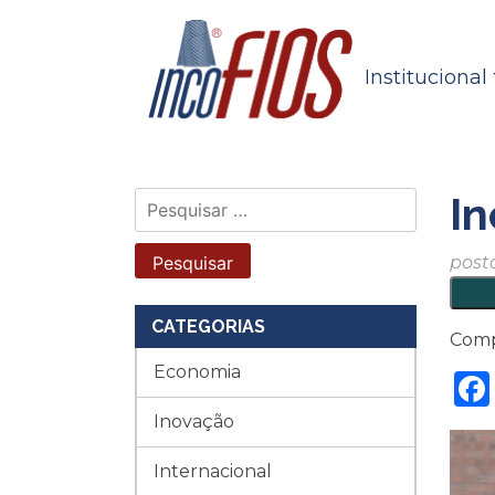
Skip
to
content
Institucional
In
Pesquisar
por:
post
CATEGORIAS
Comp
Economia
Inovação
Internacional