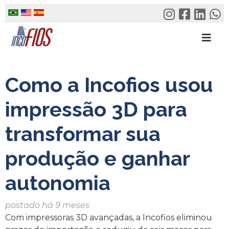
Skip
to
content
Como a Incofios usou
impressão 3D para
transformar sua
produção e ganhar
autonomia
postado há 9 meses
Com impressoras 3D avançadas, a Incofios eliminou