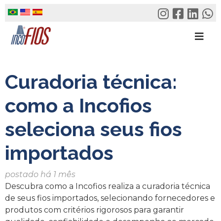
Skip
to
content
Curadoria técnica:
como a Incofios
seleciona seus fios
importados
postado há 1 mês
Descubra como a Incofios realiza a curadoria técnica
de seus fios importados, selecionando fornecedores e
produtos com critérios rigorosos para garantir