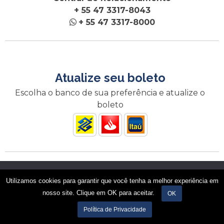
+ 55 47 3317-8043
+ 55 47 3317-8000
Atualize seu boleto
Escolha o banco de sua preferência e atualize o
boleto
Nós utilizamos cookies para garantir que você tenha a melhor
Utilizamos cookies para garantir que você tenha a melhor experiência em
experiência em nosso site. Se você continua a usar este site,
nosso site. Clique em OK para aceitar.
assumimos que você está satisfeito.
OK
A Incofios é credenciada ao BNDES
Ok
Política de privacidade
Política de Privacidade