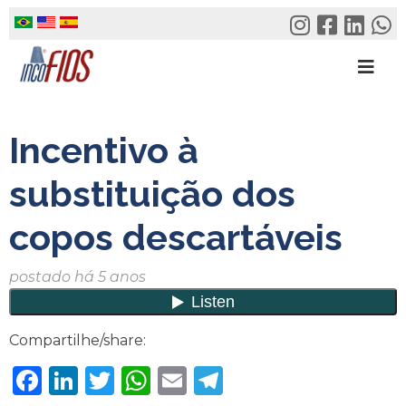
Skip
to
content
Incentivo à
substituição dos
copos descartáveis
postado há 5 anos
Compartilhe/share:
Facebook
LinkedIn
Twitter
WhatsApp
Email
Telegram