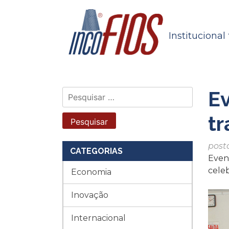
Skip
to
content
Institucional
Ev
Pesquisar
por:
tr
post
CATEGORIAS
Even
cele
Economia
Inovação
Internacional