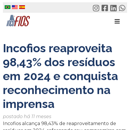
Skip
to
content
Incofios reaproveita
98,43% dos resíduos
em 2024 e conquista
reconhecimento na
imprensa
postado há 11 meses
Incofios alcança 98,43% de reaproveitamento de