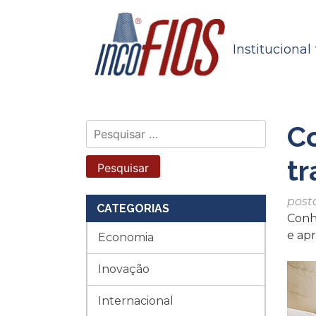
Skip
to
content
Institucional
Co
Pesquisar
por:
tr
post
CATEGORIAS
Conh
e apr
Economia
Inovação
Internacional