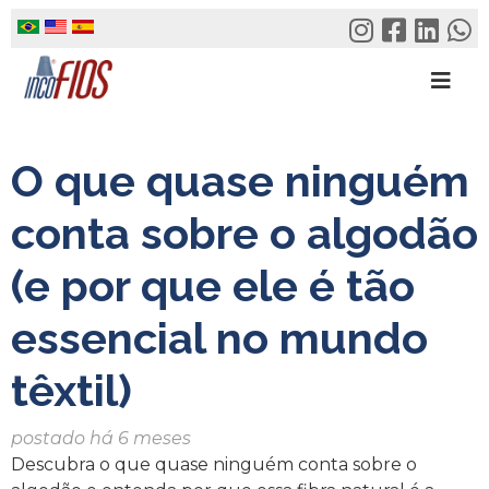
Skip
to
content
O que quase ninguém
conta sobre o algodão
(e por que ele é tão
essencial no mundo
têxtil)
postado há 6 meses
Descubra o que quase ninguém conta sobre o