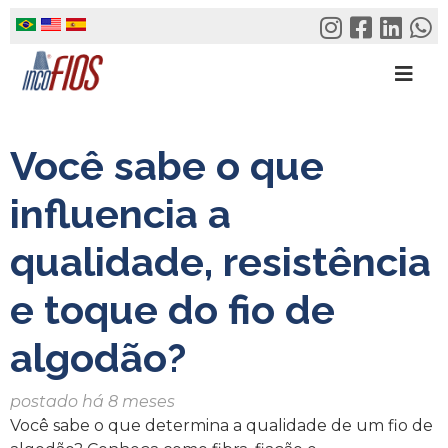
Skip
to
content
Você sabe o que
influencia a
qualidade, resistência
e toque do fio de
algodão?
postado há 8 meses
Você sabe o que determina a qualidade de um fio de