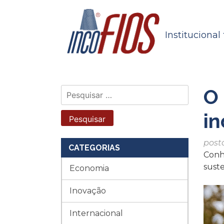
Skip
to
content
Institucional
O 
Pesquisar
por:
in
post
CATEGORIAS
Conhe
suste
Economia
Inovação
Internacional