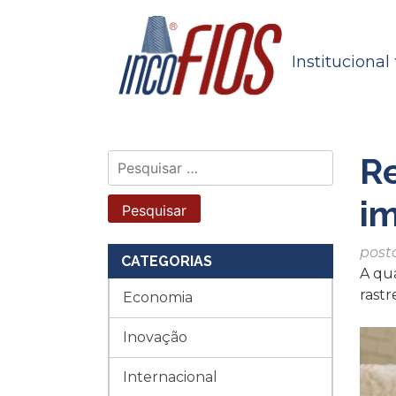
Skip
to
content
Institucional
Re
Pesquisar
por:
im
post
CATEGORIAS
A qu
rastr
Economia
Inovação
Internacional