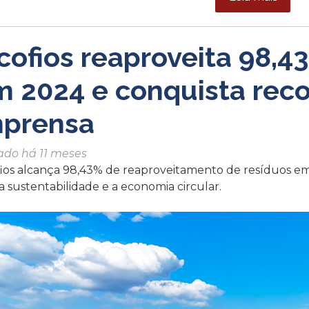
cofios reaproveita 98,4
m 2024 e conquista rec
mprensa
ado há 11 meses
fios alcança 98,43% de reaproveitamento de resíduos e
 sustentabilidade e a economia circular.