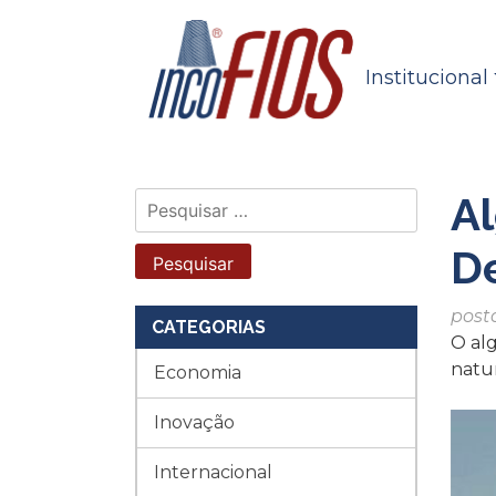
Skip
to
content
Institucional
Al
Pesquisar
por:
De
post
CATEGORIAS
O alg
natur
Economia
Inovação
Internacional