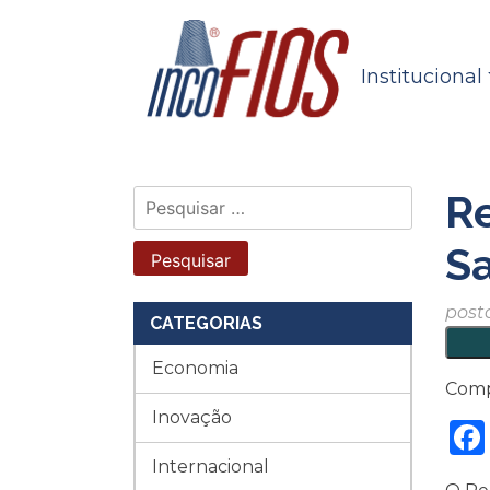
Skip
to
content
Institucional
Re
Pesquisar
por:
Sa
post
CATEGORIAS
Economia
Comp
Inovação
Internacional