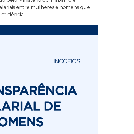
do pelo Ministério do Trabalho e
 salariais entre mulheres e homens que
ficiência.