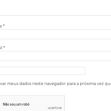
e
*
il
*
lvar meus dados neste navegador para a próxima vez qu