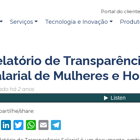
Portal do client
Serviços
Tecnologia e Inovação
Produt
latório de Transparênc
larial de Mulheres e 
ado há 2 anos
artilhe/share:
Facebook
LinkedIn
Twitter
WhatsApp
Email
Telegram