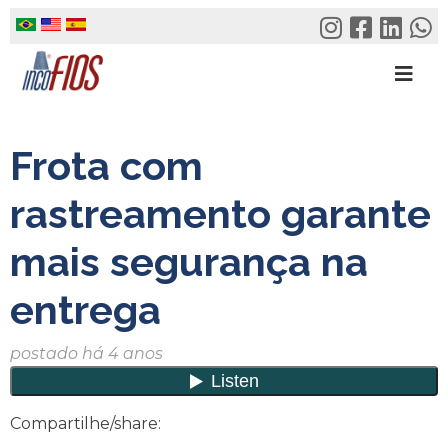
Skip
to
content
Frota com
rastreamento garante
mais segurança na
entrega
postado há 4 anos
Compartilhe/share: