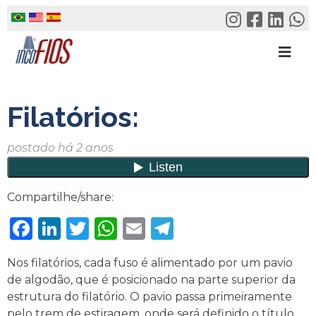
Skip
to
content
Filatórios:
postado há 2 anos
Compartilhe/share:
Facebook
LinkedIn
Twitter
WhatsApp
Email
Telegram
Nos filatórios, cada fuso é alimentado por um pavio
de algodão, que é posicionado na parte superior da
estrutura do filatório. O pavio passa primeiramente
pelo trem de estiragem, onde será definido o título