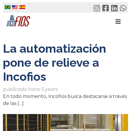
Skip
to
content
La automatización
pone de relieve a
Incofios
publicado hace 5 years
En todo momento, Incofios busca destacarse a través
de las […]