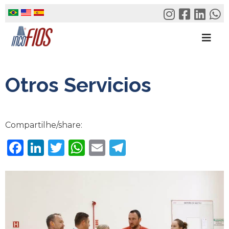
Skip
to
content
Otros Servicios
Compartilhe/share:
Facebook
LinkedIn
Twitter
WhatsApp
Email
Telegram