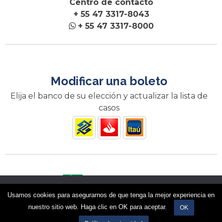
Centro de contacto
+ 55 47 3317-8043
+ 55 47 3317-8000
Modificar una boleto
Elija el banco de su elección y actualizar la lista de
casos
Nós utilizamos cookies para garantir que você tenha a melhor
Usamos cookies para asegurarnos de que tenga la mejor experiencia en
experiência em nosso site. Se você continua a usar este site,
El Incofios está acreditado por el BNDES
nuestro sitio web. Haga clic en OK para aceptar.
assumimos que você está satisfeito.
OK