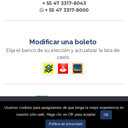
+ 55 47 3317-8043
+ 55 47 3317-8000
Modificar una boleto
Elija el banco de su elección y actualizar la lista de
casos
Nós utilizamos cookies para garantir que você tenha a melhor
Usamos cookies para asegurarnos de que tenga la mejor experiencia en
experiência em nosso site. Se você continua a usar este site,
El Incofios está acreditado por el BNDES
nuestro sitio web. Haga clic en OK para aceptar.
assumimos que você está satisfeito.
OK
Ok
Política de privacidade
Política de privacidad