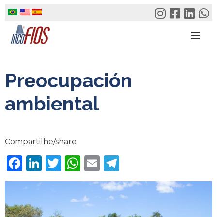
Skip
to
content
Preocupación
ambiental
Compartilhe/share:
Facebook
LinkedIn
Twitter
WhatsApp
Email
Telegram