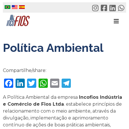
Skip
to
content
Política Ambiental
Compartilhe/share:
Facebook
LinkedIn
Twitter
WhatsApp
Email
Telegram
A Política Ambiental da empresa
Incofios Indústria
e Comércio de Fios Ltda
. estabelece princípios de
relacionamento com o meio ambiente, através da
divulgação, implementação e aprimoramento
contínuo de ações de boas práticas ambientais,