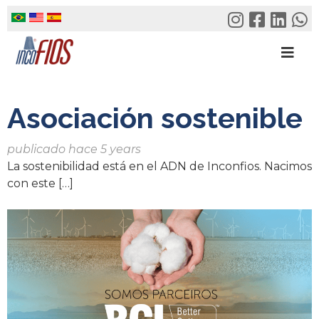
Skip
to
content
Asociación sostenible
publicado hace 5 years
La sostenibilidad está en el ADN de Inconfios. Nacimos
con este […]