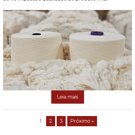
Leia mais
1
2
3
Próximo »