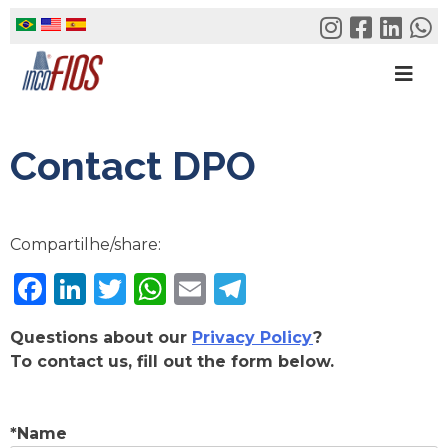
Skip
to
content
Contact DPO
Compartilhe/share:
Facebook
LinkedIn
Twitter
WhatsApp
Email
Telegram
Questions about our
Privacy Policy
?
To contact us, fill out the form below.
*Name