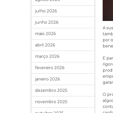
julho 2026
junho 2026
A sus
maio 2026
també
por i
abril 2026
benef
março 2026
E par
rigor
fevereiro 2026
produ
empr
janeiro 2026
garan
dezembro 2025
O pr
algod
novembro 2025
conta
carda