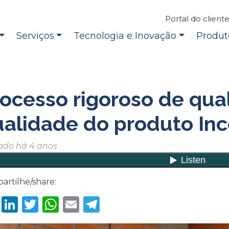
Portal do client
Serviços
Tecnologia e Inovação
Produt
ocesso rigoroso de qua
alidade do produto Inc
ado há 4 anos
artilhe/share:
Facebook
LinkedIn
Twitter
WhatsApp
Email
Telegram