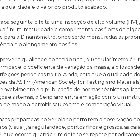
 a qualidade e o valor do produto acabado.
apa seguinte é feita uma inspeção de alto volume (HVI), pa
a finura, maturidade e comprimento das fibras de algodã
e para o Dinamômetro, onde serão mensuradas as propried
tência e o alongamento dos fios.
prever a qualidade do tecido final, o Regularímetro é uti
rmidade, o coeficiente de variação da massa, a pilosidade
feições periódicas no fio. Ainda, para que a qualidade 
ões da ASTM (American Society for Testing and Material
envolvimento e a publicação de normas técnicas aplicada
ços e sistemas, o Seriplano entra em ação como um instru
do de modo a permitir seu exame e comparação visual.
acas preparadas no Seriplano permitem a observação do 
ps (visual), a regularidade, pontos finos e grossos, as cara
é, que ocorre quando um defeito se repete periodicame