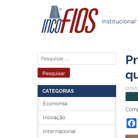
Skip
to
content
Institucional
Pr
Pesquisar
por:
qu
post
CATEGORIAS
Economia
Comp
Inovação
Internacional