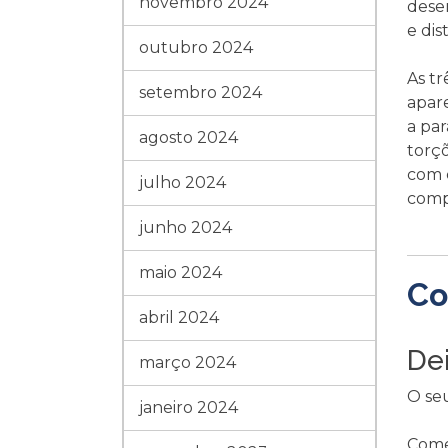
novembro 2024
dese
e dis
outubro 2024
As tr
setembro 2024
apare
a pa
agosto 2024
torçõ
com c
julho 2024
comp
junho 2024
maio 2024
Co
abril 2024
De
março 2024
O se
janeiro 2024
Come