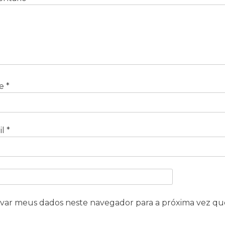
e
*
il
*
lvar meus dados neste navegador para a próxima vez qu