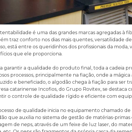
tentabilidade é uma das grandes marcas agregadas à fibr
m traz conforto nos dias mais quentes, versatilidade de 
sso, está entre os queridinhos dos profissionais da moda, v
ícios que ele proporciona.
a garantir a qualidade do produto final, toda a cadeia 
osos processos, principalmente na fiação, onde a mágica
zido e beneficiado, o algodão chega à fiação para ser tr
esa catarinense Incofios, do Grupo Rovitex, se destaca
tir o controle de qualidade rígido e eficiente com equ
ocesso de qualidade inicia no equipamento chamado de
ão que auxilia no sistema de gestão de matérias-primas e
gem de neps, através de um feixe de luz laser, do mater
, etc. Os neps são fragmentos da própria casca da semen