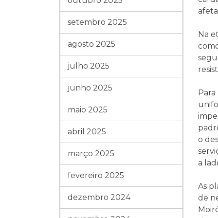
outubro 2025
afeta
setembro 2025
Na et
agosto 2025
como 
segu
julho 2025
resis
junho 2025
Para 
unifo
maio 2025
imper
padr
abril 2025
o des
servi
março 2025
a la
fevereiro 2025
As pl
dezembro 2024
de ne
Moir